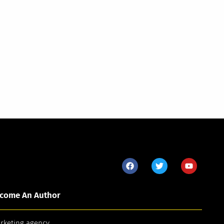
come An Author
arketing agency