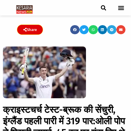
ब्रेकिंग न्यूज़
फीचर स्टोरी
एडिटर पिक्स
जनता संवादद
ट्रेंडिंग/वायरल स्टोरी
चुनाव 2021
चुनाव 2019
E-paper
Share
क्राइस्टचर्च टेस्ट-ब्रूक की सेंचुरी,
इंग्लैंड पहली पारी में 319 पार:ओली पोप