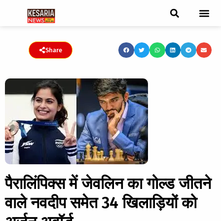
ब्रेकिंग न्यूज़
फीचर स्टोरी
एडिटर पिक्स
जनता संवादद
ट्रेंडिंग/वायरल स्टोरी
चुनाव 2021
चुनाव 2019
E-paper
Share
पैरालिंपिक्स में जेवलिन का गोल्ड जीतने
वाले नवदीप समेत 34 खिलाड़ियों को