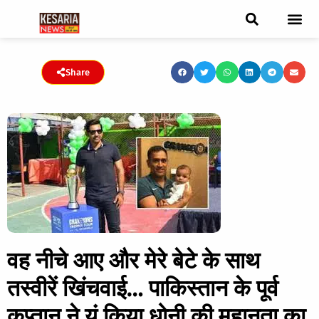
ब्रेकिंग न्यूज़
फीचर स्टोरी
एडिटर पिक्स
जनता संवादद
ट्रेंडिंग/वायरल स्टोरी
चुनाव 2021
चुनाव 2019
E-paper
Share
वह नीचे आए और मेरे बेटे के साथ
तस्वीरें खिंचवाई… पाकिस्तान के पूर्व
कप्तान ने यूं किया धोनी की महानता का