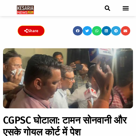
ब्रेकिंग न्यूज़
फीचर स्टोरी
एडिटर पिक्स
जनता संवादद
ट्रेंडिंग/वायरल स्टोरी
चुनाव 2021
चुनाव 2019
E-paper
Share
CGPSC घोटाला: टामन सोनवानी और
एसके गोयल कोर्ट में पेश