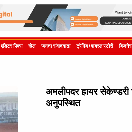
एडिटर पिक्स
खेल
जनता संवाददाता
ट्रेंडिंग/वायरल स्टोरी
बिजने
अमलीपदर हायर सेकेण्डरी स्
अनुपस्थित