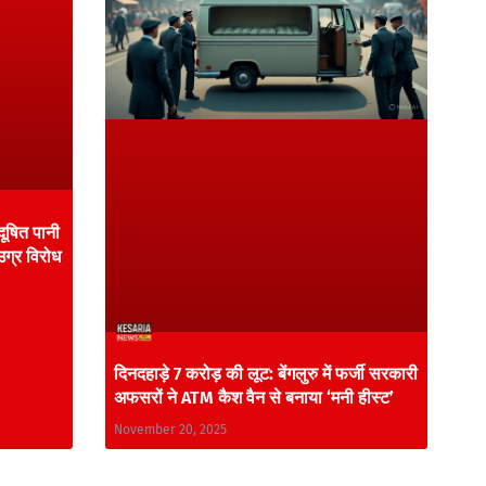
ूषित पानी
उग्र विरोध
दिनदहाड़े 7 करोड़ की लूट: बेंगलुरु में फर्जी सरकारी
अफसरों ने ATM कैश वैन से बनाया ‘मनी हीस्ट’
November 20, 2025