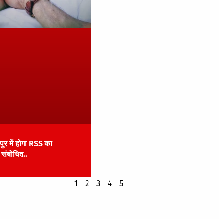
ुर में होगा RSS का
 संबोधित..
1
2
3
4
5