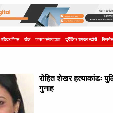
एडिटर पिक्स
खेल
जनता संवाददाता
ट्रेंडिंग/वायरल स्टोरी
बिजने
रोहित शेखर हत्याकांडः पुल
गुनाह