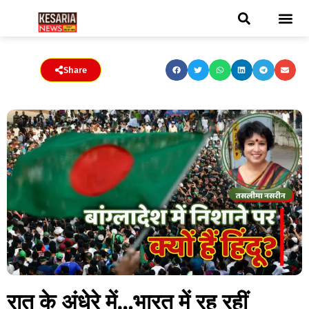
ब्रेकिंग न्यूज़
फीचर स्टोरी
एडिटर पिक्स
जनता संवादद
ट्रेंडिंग/वायरल स्टोरी
चुनाव 2021
चुनाव 2019
E-paper
Share
रात के अंधेरे में…भारत में रह रहीं