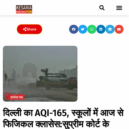
ब्रेकिंग न्यूज़
फीचर स्टोरी
एडिटर पिक्स
जनता संवादद
ट्रेंडिंग/वायरल स्टोरी
चुनाव 2021
चुनाव 2019
E-paper
Share
दिल्ली का AQI-165, स्कूलों में आज से
फिजिकल क्लासेस:सुप्रीम कोर्ट के