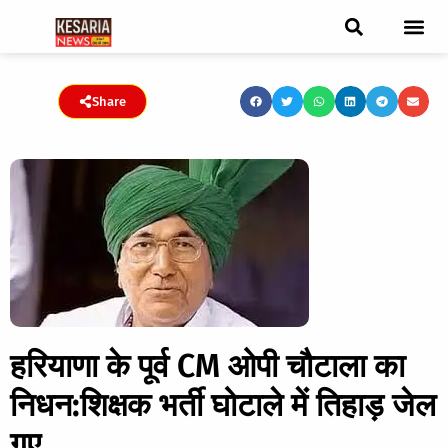
ब्रेकिंग न्यूज़
फीचर स्टोरी
एडिटर पिक्स
जनता संवादद
ट्रेंडिंग/वायरल स्टोरी
चुनाव 2021
चुनाव 2019
E-paper
Share
हरियाणा के पूर्व CM ओपी चौटाला का
निधन:शिक्षक भर्ती घोटाले में तिहाड़ जेल
गए