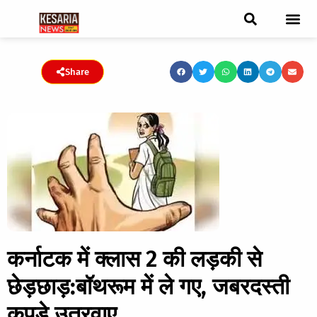
ब्रेकिंग न्यूज़
फीचर स्टोरी
एडिटर पिक्स
जनता संवादद
ट्रेंडिंग/वायरल स्टोरी
चुनाव 2021
चुनाव 2019
E-paper
Share
कर्नाटक में क्लास 2 की लड़की से
छेड़छाड़:बॉथरूम में ले गए, जबरदस्ती
कपड़े उतरवाए