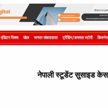
एडिटर पिक्स
खेल
जनता संवाददाता
ट्रेंडिंग/वायरल स्टोरी
बिजने
नेपाली स्टूडेंट सुसाइड केस