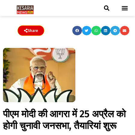
ब्रेकिंग न्यूज़
फीचर स्टोरी
एडिटर पिक्स
जनता संवादद
ट्रेंडिंग/वायरल स्टोरी
चुनाव 2021
चुनाव 2019
E-paper
Share
पीएम मोदी की आगरा में 25 अप्रैल को
होगी चुनावी जनसभा, तैयारियां शुरू