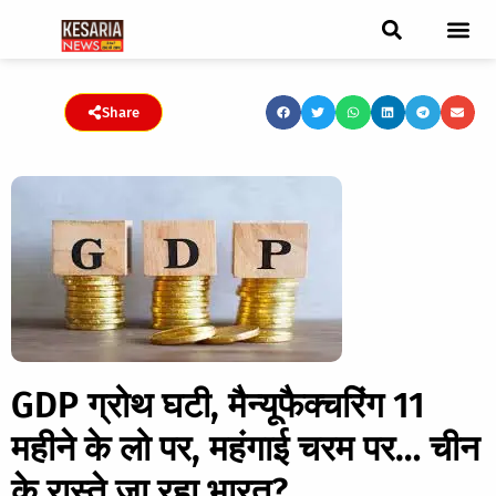
ब्रेकिंग न्यूज़
फीचर स्टोरी
एडिटर पिक्स
जनता संवादद
ट्रेंडिंग/वायरल स्टोरी
चुनाव 2021
चुनाव 2019
E-paper
Share
GDP ग्रोथ घटी, मैन्यूफैक्चरिंग 11
महीने के लो पर, महंगाई चरम पर… चीन
के रास्ते जा रहा भारत?