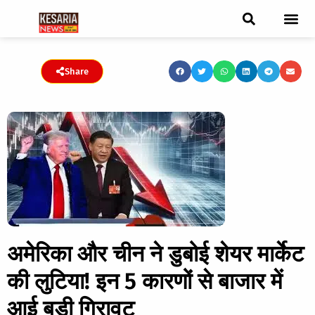
ब्रेकिंग न्यूज़
फीचर स्टोरी
एडिटर पिक्स
जनता संवादद
ट्रेंडिंग/वायरल स्टोरी
चुनाव 2021
चुनाव 2019
E-paper
Share
अमेरिका और चीन ने डुबोई शेयर मार्केट
की लुटिया! इन 5 कारणों से बाजार में
आई बड़ी गिरावट