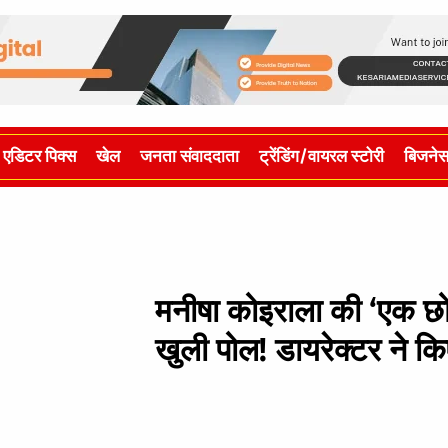
एडिटर पिक्स
खेल
जनता संवाददाता
ट्रेंडिंग/वायरल स्टोरी
बिजने
मनीषा कोइराला की ‘एक छो
खुली पोल! डायरेक्‍टर ने कि