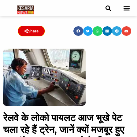
ब्रेकिंग न्यूज़
फीचर स्टोरी
एडिटर पिक्स
जनता संवादद
ट्रेंडिंग/वायरल स्टोरी
चुनाव 2021
चुनाव 2019
E-paper
Share
रेलवे के लोको पायलट आज भूखे पेट
चला रहे हैं ट्रेन, जानें क्यों मजबूर हुए