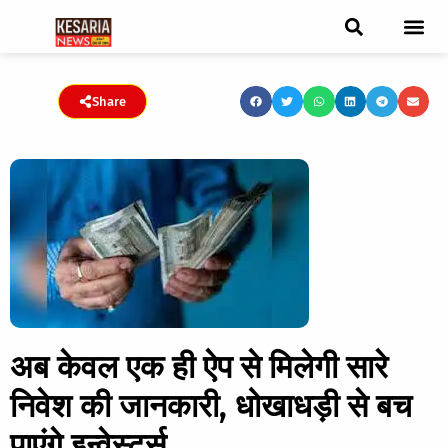
ब्रेकिंग न्यूज़
फीचर स्टोरी
एडिटर पिक्स
जनता संवादद
ट्रेंडिंग/वायरल स्टोरी
चुनाव 2021
चुनाव 2019
E-paper
Share
अब केवल एक ही ऐप से मिलेगी सारे
निवेश की जानकारी, धोखाधड़ी से बच
पाएंगे इन्वेस्टर्स