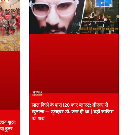
लाल किले के पास i20 कार ब्लास्ट: डीएनए से
खुलासा — ड्राइवर डॉ. उमर ही था | बड़ी साजिश
का शक
्सव शुरू:
ाया हुनर