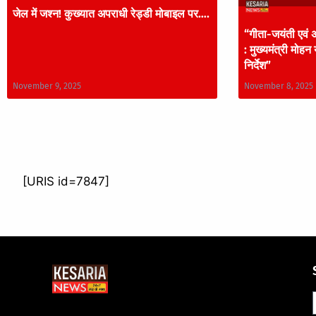
जेल में जश्न! कुख्यात अपराधी रेड्डी मोबाइल पर….
“गीता-जयंती एवं अ
: मुख्यमंत्री मोहन
निर्देश”
November 9, 2025
November 8, 2025
[URIS id=7847]