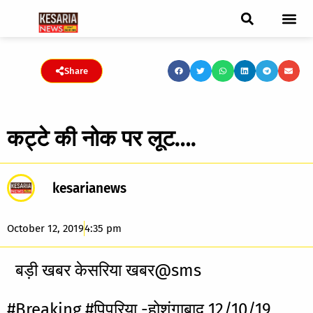
ब्रेकिंग न्यूज़
फीचर स्टोरी
एडिटर पिक्स
जनता संवादद
ट्रेंडिंग/वायरल स्टोरी
चुनाव 2021
चुनाव 2019
E-paper
Share
कट्टे की नोक पर लूट….
kesarianews
October 12, 2019
4:35 pm
बड़ी खबर केसरिया खबर@sms
#Breaking #पिपरिया -होशंगाबाद 12/10/19