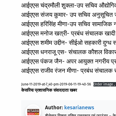
आईएएस चंद्रमौली शुक्ला-उप सचिव औद्योगिक 
आईएएस संजय कुमार- उप सचिव अनुसूचित ज
आईएएस हरिसिंह मीणा-उप सचिव सामाजिक न्
आईएएस मनोज खत्री- प्रबंध संचालक खादी एवं 
आईएएस शमीम उद्दीन- सीईओ सहकारी दुग्ध सं
आईएएस धनराजू एस- संचालक कौशल विकास 
आईएएस पंकज जैन- अपर आयुक्त नगरीय प्र
आईएएस राजीव रंजन मीणा- प्रबंध संचालक र
June-11-2019-at-7_40-pm-2019-06-11-19-40-56
Order image ,
केसरिया प्रशासनिक संवाददाता खबर
Author:
kesarianews
शैलेन्द्र मिश्रा वरिष्ठ पत्रकार एवं फाउंडर – 