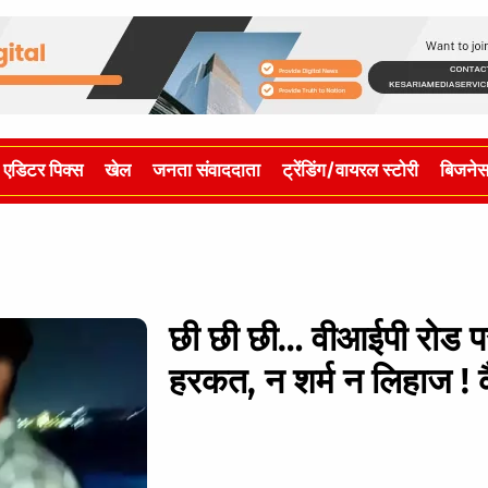
एडिटर पिक्स
खेल
जनता संवाददाता
ट्रेंडिंग/वायरल स्टोरी
बिजने
छी छी छी… वीआईपी रोड पर 
हरकत, न शर्म न लिहाज ! कै