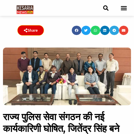
ब्रेकिंग न्यूज़
फीचर स्टोरी
एडिटर पिक्स
जनता संवादद
ट्रेंडिंग/वायरल स्टोरी
चुनाव 2021
चुनाव 2019
E-paper
Share
राज्य पुलिस सेवा संगठन की नई
कार्यकारिणी घोषित, जितेंद्र सिंह बने