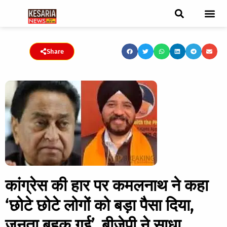
ब्रेकिंग न्यूज़
फीचर स्टोरी
एडिटर पिक्स
जनता संवादद
ट्रेंडिंग/वायरल स्टोरी
चुनाव 2021
चुनाव 2019
E-paper
Share
कांग्रेस की हार पर कमलनाथ ने कहा
‘छोटे छोटे लोगों को बड़ा पैसा दिया,
जनता बहक गई’, बीजेपी ने साधा