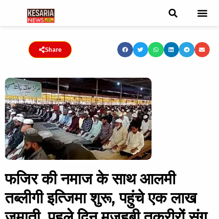
ब्रेकिंग न्यूज़
फीचर स्टोरी
एडिटर पिक्स
जनता संवादद
ट्रेंडिंग/वायरल स्टोरी
चुनाव 2021
चुनाव 2019
E-paper
Share
फजिर की नमाज के साथ आलमी
तब्लीगी इत्जिमा शुरू, पहुंचे एक लाख
जमाती, पहले दिन मजहबी तकरीरों संग