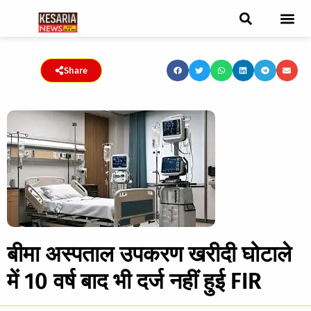
ब्रेकिंग न्यूज़
फीचर स्टोरी
एडिटर पिक्स
जनता संवादद
ट्रेंडिंग/वायरल स्टोरी
चुनाव 2021
चुनाव 2019
E-paper
Share
बीमा अस्पताल उपकरण खरीदी घोटाले
में 10 वर्ष बाद भी दर्ज नहीं हुई FIR