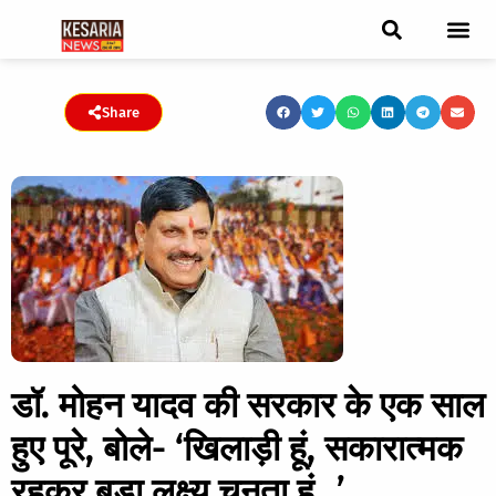
ब्रेकिंग न्यूज़
फीचर स्टोरी
एडिटर पिक्स
जनता संवादद
ट्रेंडिंग/वायरल स्टोरी
चुनाव 2021
चुनाव 2019
E-paper
Share
डॉ. मोहन यादव की सरकार के एक साल
हुए पूरे, बोले- ‘खिलाड़ी हूं, सकारात्मक
रहकर बड़ा लक्ष्य चुनता हूं…’