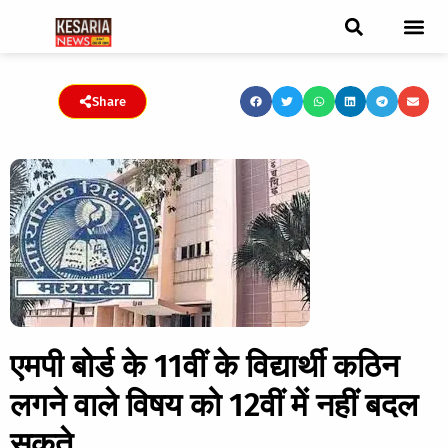
ब्रेकिंग न्यूज़
फीचर स्टोरी
एडिटर पिक्स
जनता संवादद
ट्रेंडिंग/वायरल स्टोरी
चुनाव 2021
चुनाव 2019
E-paper
Share
एमपी बोर्ड के 11वीं के विद्यार्थी कठिन
लगने वाले विषय को 12वीं में नहीं बदल
सकते