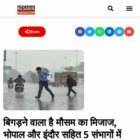
ब्रेकिंग न्यूज़
फीचर स्टोरी
एडिटर पिक्स
जनता संवादद
ट्रेंडिंग/वायरल स्टोरी
चुनाव 2021
चुनाव 2019
E-paper
Share
बिगड़ने वाला है मौसम का मिजाज,
भोपाल और इंदौर सहित 5 संभागों में