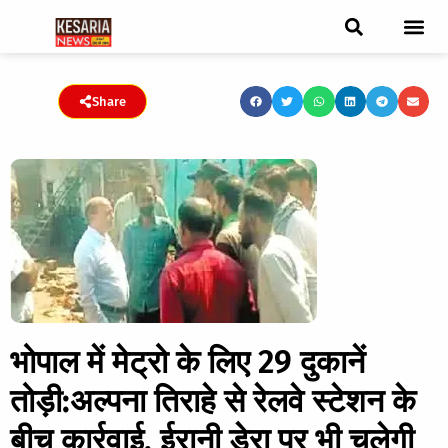
ब्रेकिंग न्यूज़
फीचर स्टोरी
एडिटर पिक्स
जनता संवादद
ट्रेंडिंग/वायरल स्टोरी
चुनाव 2021
चुनाव 2019
E-paper
Share
भोपाल में मेट्रो के लिए 29 दुकानें
तोड़ी:अल्पना तिराहे से रेलवे स्टेशन के
बीच कार्रवाई, ईरानी डेरा पर भी चलेगी