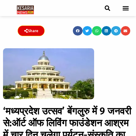
ब्रेकिंग न्यूज़
फीचर स्टोरी
एडिटर पिक्स
जनता संवादद
ट्रेंडिंग/वायरल स्टोरी
चुनाव 2021
चुनाव 2019
E-paper
Share
‘मध्यप्रदेश उत्सव’ बेंगलुरु में 9 जनवरी
से:ऑर्ट ऑफ लिविंग फाउंडेशन आश्रम
में चार दिन चलेगा पर्यटन-संस्कृति का