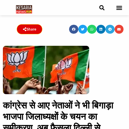
ब्रेकिंग न्यूज़
फीचर स्टोरी
एडिटर पिक्स
जनता संवादद
ट्रेंडिंग/वायरल स्टोरी
चुनाव 2021
चुनाव 2019
E-paper
Share
कांग्रेस से आए नेताओं ने भी बिगाड़ा
भाजपा जिलाध्यक्षों के चयन का
समीकरण, अब फैसला दिल्ली से