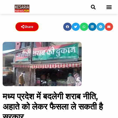
ब्रेकिंग न्यूज़
फीचर स्टोरी
एडिटर पिक्स
जनता संवादद
ट्रेंडिंग/वायरल स्टोरी
चुनाव 2021
चुनाव 2019
E-paper
Share
मध्य प्रदेश में बदलेगी शराब नीति,
अहाते को लेकर फैसला ले सकती है
सरकार