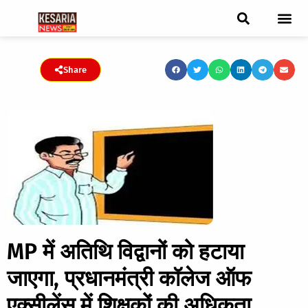
ब्रेकिंग न्यूज़
फीचर स्टोरी
एडिटर पिक्स
जनता संवादद
ट्रेंडिंग/वायरल स्टोरी
चुनाव 2021
चुनाव 2019
E-paper
Share
MP में अतिथि विद्वानों को हटाया
जाएगा, प्रधानमंत्री कॉलेज ऑफ
एक्सीलेंस में शिक्षकों की अधिकता