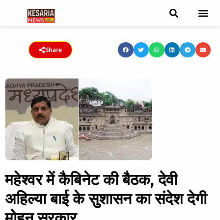
ब्रेकिंग न्यूज़
फीचर स्टोरी
एडिटर पिक्स
जनता संवादद
ट्रेंडिंग/वायरल स्टोरी
चुनाव 2021
चुनाव 2019
E-paper
Share
महेश्वर में कैबिनेट की बैठक, देवी
अहिल्या बाई के सुशासन का संदेश देगी
मोहन सरकार