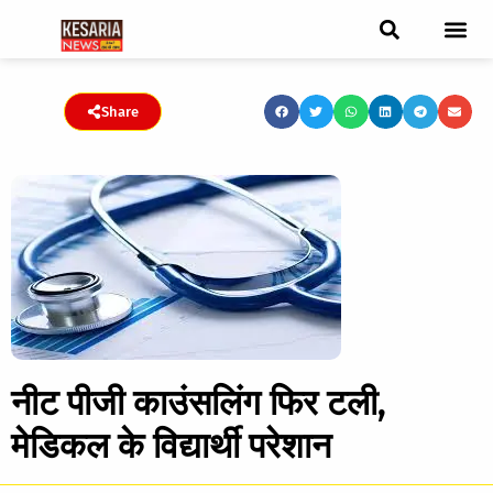
ब्रेकिंग न्यूज़
फीचर स्टोरी
एडिटर पिक्स
जनता संवादद
ट्रेंडिंग/वायरल स्टोरी
चुनाव 2021
चुनाव 2019
E-paper
Share
नीट पीजी काउंसलिंग फिर टली,
मेडिकल के विद्यार्थी परेशान