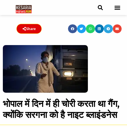
ब्रेकिंग न्यूज़
फीचर स्टोरी
एडिटर पिक्स
जनता संवादद
ट्रेंडिंग/वायरल स्टोरी
चुनाव 2021
चुनाव 2019
E-paper
Share
भोपाल में दिन में ही चोरी करता था गैंग,
क्योंकि सरगना को है नाइट ब्लाइंडनेस