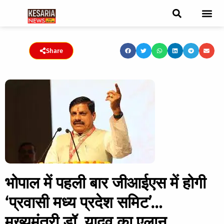
ब्रेकिंग न्यूज़
फीचर स्टोरी
एडिटर पिक्स
जनता संवादद
ट्रेंडिंग/वायरल स्टोरी
चुनाव 2021
चुनाव 2019
E-paper
Share
भोपाल में पहली बार जीआईएस में होगी
‘प्रवासी मध्य प्रदेश समिट’…
मुख्यमंत्री डॉ. यादव का एलान