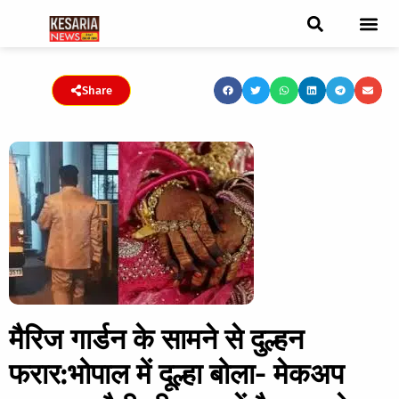
ब्रेकिंग न्यूज़
फीचर स्टोरी
एडिटर पिक्स
जनता संवादद
ट्रेंडिंग/वायरल स्टोरी
चुनाव 2021
चुनाव 2019
E-paper
Share
​​​​​मैरिज गार्डन के सामने से दुल्हन
फरार:भोपाल में दूल्हा बोला- मेकअप