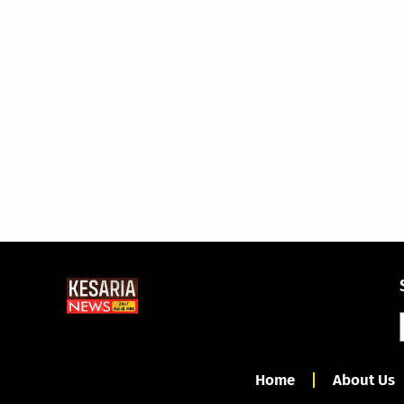
Home
About Us