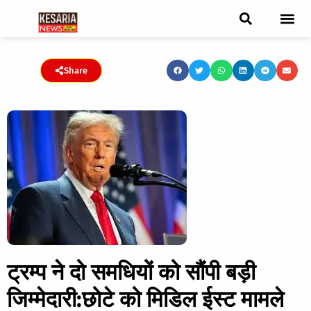
ब्रेकिंग न्यूज़
फीचर स्टोरी
एडिटर पिक्स
जनता संवादद
ट्रेंडिंग/वायरल स्टोरी
चुनाव 2021
चुनाव 2019
E-paper
Share
ट्रम्प ने दो समधियों को सौंपी बड़ी
जिम्मेदारी:छोटे को मिडिल ईस्ट मामले