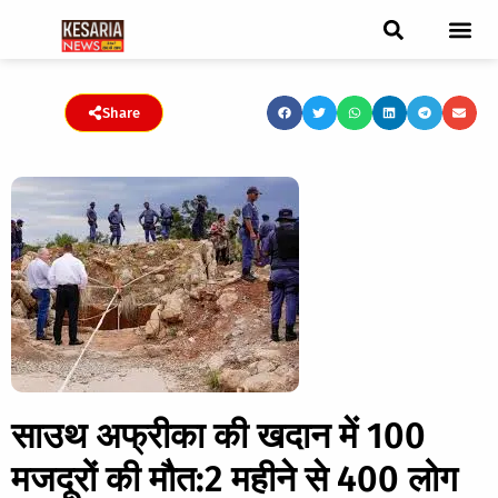
ब्रेकिंग न्यूज़
फीचर स्टोरी
एडिटर पिक्स
जनता संवादद
ट्रेंडिंग/वायरल स्टोरी
चुनाव 2021
चुनाव 2019
E-paper
Share
साउथ अफ्रीका की खदान में 100
मजदूरों की मौत:2 महीने से 400 लोग