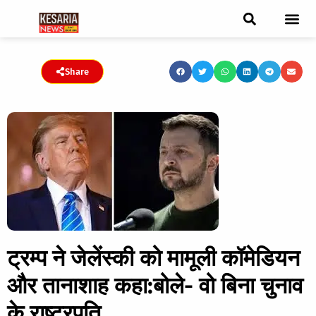
ब्रेकिंग न्यूज़
फीचर स्टोरी
एडिटर पिक्स
जनता संवादद
ट्रेंडिंग/वायरल स्टोरी
चुनाव 2021
चुनाव 2019
E-paper
Share
ट्रम्प ने जेलेंस्की को मामूली कॉमेडियन
और तानाशाह कहा:बोले- वो बिना चुनाव
के राष्ट्रपति