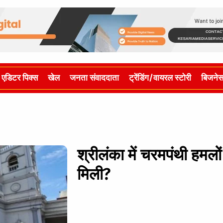
एडिटर पिक्स
खेल
जनता संवाददाता
ट्रेंडिंग/वायरल स्टोरी
बिजने
श्रीलंका में चरमपंथी हमलो
मिली?