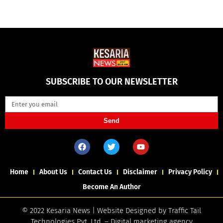
SUBSCRIBE TO OUR NEWSLETTER
Send
Home
About Us
Contact Us
Disclaimer
Privacy Policy
Become An Author
© 2022 Kesaria News | Website Designed by
Traffic Tail
Technologies Pvt. Ltd.
–
Digital marketing agency