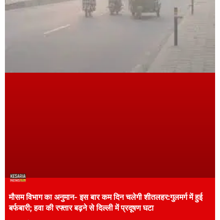
मौसम विभाग का अनुमान- इस बार कम दिन चलेगी शीतलहर:गुलमर्ग में हुई
बर्फबारी; हवा की रफ्तार बढ़ने से दिल्ली में प्रदूषण घटा