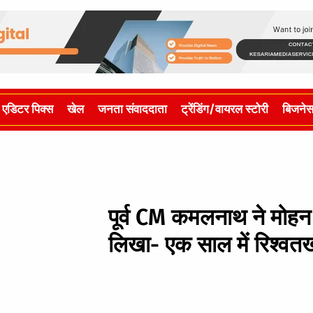
एडिटर पिक्स
खेल
जनता संवाददाता
ट्रेंडिंग/वायरल स्टोरी
बिजने
पूर्व CM कमलनाथ ने मोह
लिखा- एक साल में रिश्वतख