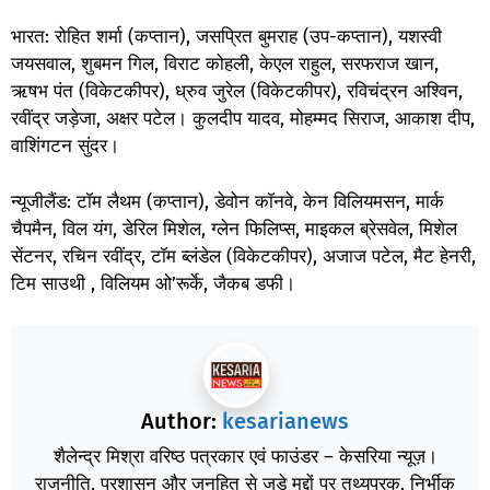
भारत: रोहित शर्मा (कप्तान), जसप्रित बुमराह (उप-कप्तान), यशस्वी
जयसवाल, शुबमन गिल, विराट कोहली, केएल राहुल, सरफराज खान,
ऋषभ पंत (विकेटकीपर), ध्रुव जुरेल (विकेटकीपर), रविचंद्रन अश्विन,
रवींद्र जड़ेजा, अक्षर पटेल। कुलदीप यादव, मोहम्मद सिराज, आकाश दीप,
वाशिंगटन सुंदर।
न्यूजीलैंड: टॉम लैथम (कप्तान), डेवोन कॉनवे, केन विलियमसन, मार्क
चैपमैन, विल यंग, डेरिल मिशेल, ग्लेन फिलिप्स, माइकल ब्रेसवेल, मिशेल
सेंटनर, रचिन रवींद्र, टॉम ब्लंडेल (विकेटकीपर), अजाज पटेल, मैट हेनरी,
टिम साउथी , विलियम ओ’रूर्के, जैकब डफी।
Author:
kesarianews
शैलेन्द्र मिश्रा वरिष्ठ पत्रकार एवं फाउंडर – केसरिया न्यूज़।
राजनीति, प्रशासन और जनहित से जुड़े मुद्दों पर तथ्यपरक, निर्भीक