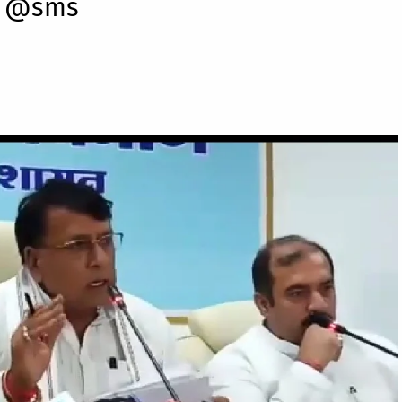
ज़र @sms